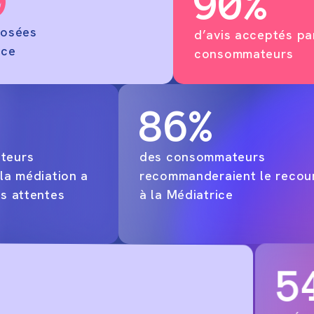
9
90%
posées
d’avis acceptés pa
ice
consommateurs
86%
teurs
des consommateurs
la médiation a
recommanderaient le recou
s attentes
à la Médiatrice
5