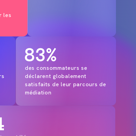
r les
83%
des consommateurs se
rs
déclarent globalement
satisfaits de leur parcours de
médiation
4