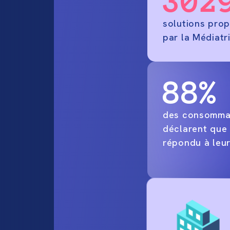
302
solutions pro
par la Médiatr
88%
des consomma
déclarent que 
répondu à leur