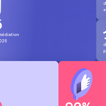
d
e
6
médiation
2025
d
p